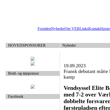
Forsiden
Nyheder
Om VEB
Links
Kontakt
Spon
HOVEDSPONSORER
Nyheder
19.09.2023
Fransk debutant måtte l
Bold- og tøjsponsor
kamp
Vendsyssel Elite B
med 7-2 over Værl
Facebook
dobbelte forsvare
førstepladsen efter