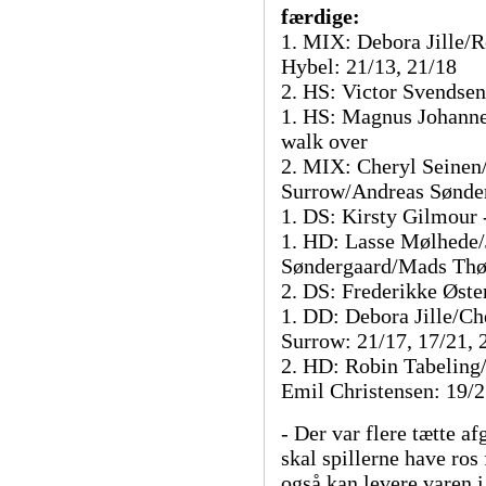
færdige:
1. MIX: Debora Jille/R
Hybel: 21/13, 21/18
2. HS: Victor Svendsen
1. HS: Magnus Johannes
walk over
2. MIX: Cheryl Seinen
Surrow/Andreas Sønder
1. DS: Kirsty Gilmour 
1. HD: Lasse Mølhede/
Søndergaard/Mads Thøg
2. DS: Frederikke Øste
1. DD: Debora Jille/Ch
Surrow: 21/17, 17/21, 
2. HD: Robin Tabeling
Emil Christensen: 19/2
- Der var flere tætte af
skal spillerne have ros
også kan levere varen 