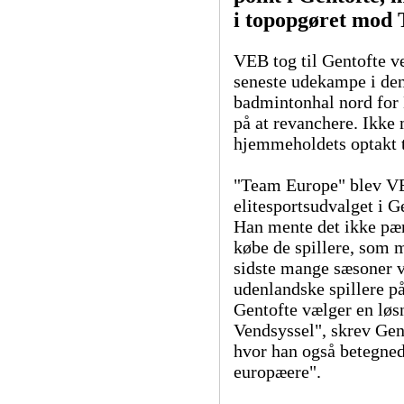
i topopgøret mod 
VEB tog til Gentofte ve
seneste udekampe i den
badmintonhal nord for 
på at revanchere. Ikke 
hjemmeholdets optakt 
"Team Europe" blev VE
elitesportsudvalget i G
Han mente det ikke pænt
købe de spillere, som m
sidste mange sæsoner 
udenlandske spillere på 
Gentofte vælger en løs
Vendsyssel", skrev Gen
hvor han også betegne
europæere".