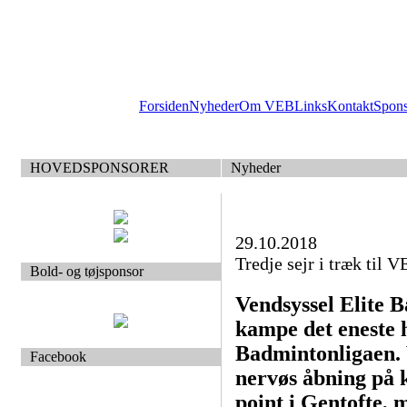
Forsiden
Nyheder
Om VEB
Links
Kontakt
Spon
HOVEDSPONSORER
Nyheder
29.10.2018
Tredje sejr i træk til 
Bold- og tøjsponsor
Vendsyssel Elite B
kampe det eneste
Badmintonligaen. 
Facebook
nervøs åbning på k
point i Gentofte,