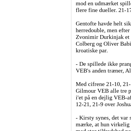
mod en udmærket spill
flere fine dueller. 21-
Gentofte havde helt sikk
herredouble, men efter
Zvonimir Durkinjak et 
Colberg og Oliver Babi
kroatiske par.
- De spillede ikke pran
VEB's anden træner, Al
Med cifrene 21-10, 21-
Gilmour VEB alle tre p
i'et på en dejlig VEB-a
12-21, 21-9 over Joshu
- Kirsty synes, det var
mærke, at hun virkelig 
med stor tilfredshed no