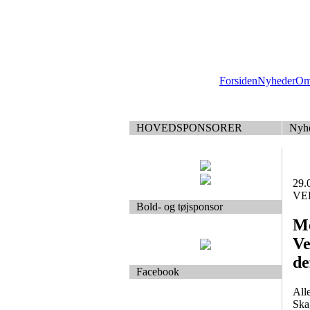
Forsiden
Nyheder
Om
HOVEDSPONSORER
Nyh
29.
VEB
Bold- og tøjsponsor
Me
Ve
de
Facebook
All
Ska