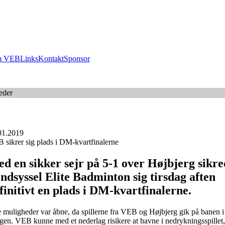
 VEB
Links
Kontakt
Sponsor
eder
01.2019
 sikrer sig plads i DM-kvartfinalerne
d en sikker sejr på 5-1 over Højbjerg sikre
ndsyssel Elite Badminton sig tirsdag aften
finitivt en plads i DM-kvartfinalerne.
e muligheder var åbne, da spillerne fra VEB og Højbjerg gik på banen i
gen. VEB kunne med et nederlag risikere at havne i nedrykningsspillet,