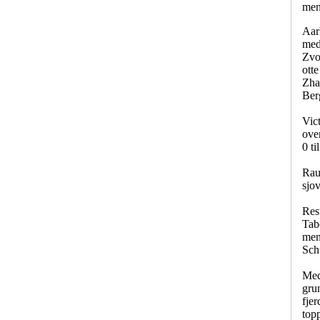
men 
Aarh
med
Zvo
ott
Zha
Ber
Vict
ove
0 ti
Rau
sjo
Res
Tab
men
Sch
Med
gru
fjer
topp