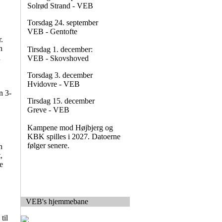
Solrød Strand - VEB
Torsdag 24. september
VEB - Gentofte
.
n
Tirsdag 1. december:
n
VEB - Skovshoved
Torsdag 3. december
Hvidovre - VEB
n 3-
Tirsdag 15. december
Greve - VEB
Kampene mod Højbjerg og
KBK spilles i 2027. Datoerne
følger senere.
n
,
e
VEB's hjemmebane
til