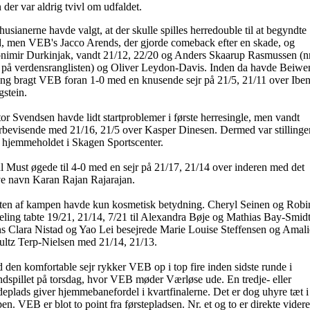
der var aldrig tvivl om udfaldet.
usianerne havde valgt, at der skulle spilles herredouble til at begyndte
, men VEB's Jacco Arends, der gjorde comeback efter en skade, og
nimir Durkinjak, vandt 21/12, 22/20 og Anders Skaarup Rasmussen (nr
e på verdensranglisten) og Oliver Leydon-Davis. Inden da havde Beiwe
ng bragt VEB foran 1-0 med en knusende sejr på 21/5, 21/11 over Ibe
gstein.
or Svendsen havde lidt startproblemer i første herresingle, men vandt
rbevisende med 21/16, 21/5 over Kasper Dinesen. Dermed var stillinge
l hjemmeholdet i Skagen Sportscenter.
l Must øgede til 4-0 med en sejr på 21/17, 21/14 over inderen med det
ve navn Karan Rajan Rajarajan.
ten af kampen havde kun kosmetisk betydning. Cheryl Seinen og Robi
eling tabte 19/21, 21/14, 7/21 til Alexandra Bøje og Mathias Bay-Smidt
s Clara Nistad og Yao Lei besejrede Marie Louise Steffensen og Amali
ultz Terp-Nielsen med 21/14, 21/13.
 den komfortable sejr rykker VEB op i top fire inden sidste runde i
ndspillet på torsdag, hvor VEB møder Værløse ude. En tredje- eller
deplads giver hjemmebanefordel i kvartfinalerne. Det er dog uhyre tæt i
en. VEB er blot to point fra førstepladsen. Nr. et og to er direkte videre 