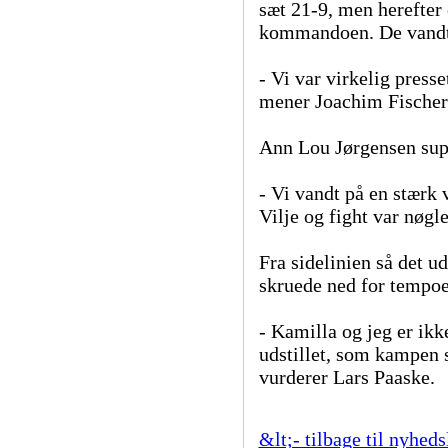
sæt 21-9, men herefter
kommandoen. De vandt 2
- Vi var virkelig press
mener Joachim Fischer
Ann Lou Jørgensen sup
- Vi vandt på en stærk 
Vilje og fight var nøgl
Fra sidelinien så det u
skruede ned for tempoet
- Kamilla og jeg er ikk
udstillet, som kampen s
vurderer Lars Paaske.
&lt;- tilbage til nyheds