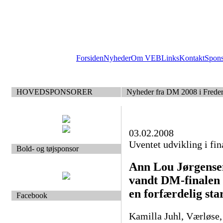
Forsiden
Nyheder
Om VEB
Links
Kontakt
Spon
HOVEDSPONSORER
Nyheder fra DM 2008 i Frede
03.02.2008
Uventet udvikling i fi
Bold- og tøjsponsor
Ann Lou Jørgense
vandt DM-finalen 
en forfærdelig star
Facebook
Kamilla Juhl, Værløse,