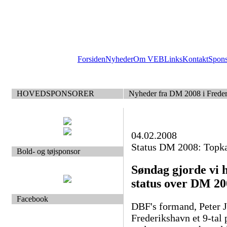
Forsiden
Nyheder
Om VEB
Links
Kontakt
Spon
HOVEDSPONSORER
Nyheder fra DM 2008 i Frede
04.02.2008
Status DM 2008: Topka
Bold- og tøjsponsor
Søndag gjorde vi 
status over DM 20
Facebook
DBF's formand, Peter 
Frederikshavn et 9-tal 