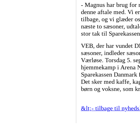
- Magnus har brug for r
denne aftale med. Vi e
tilbage, og vi glæder o
næste to sæsoner, udt
stor tak til Sparekass
VEB, der har vundet DM
sæsoner, indleder sæso
Værløse. Torsdag 5. se
hjemmekamp i Arena N
Sparekassen Danmark fe
Det sker med kaffe, ka
børn og voksne, som k
&lt;- tilbage til nyheds