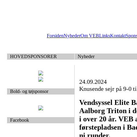
Forsiden
Nyheder
Om VEB
Links
Kontakt
Spon
HOVEDSPONSORER
Nyheder
24.09.2024
Knusende sejr på 9-0 t
Bold- og tøjsponsor
Vendsyssel Elite 
Aalborg Triton i d
i over 20 år. VEB 
Facebook
førstepladsen i Ba
ni runder.