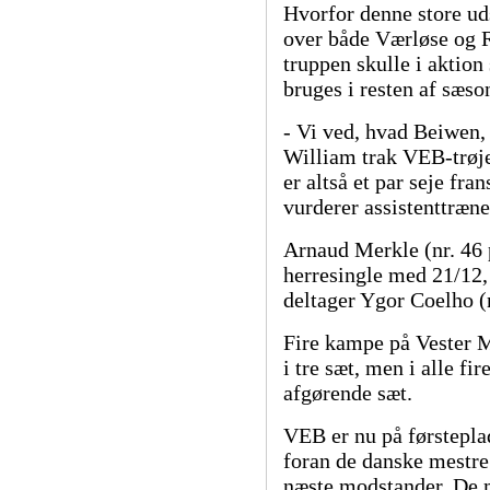
Hvorfor denne store ud
over både Værløse og R
truppen skulle i aktion
bruges i resten af sæso
- Vi ved, hvad Beiwen, 
William trak VEB-trøje
er altså et par seje fr
vurderer assistenttræ
Arnaud Merkle (nr. 46 p
herresingle med 21/12,
deltager Ygor Coelho (n
Fire kampe på Vester M
i tre sæt, men i alle fi
afgørende sæt.
VEB er nu på førstepla
foran de danske mestre
næste modstander. De m