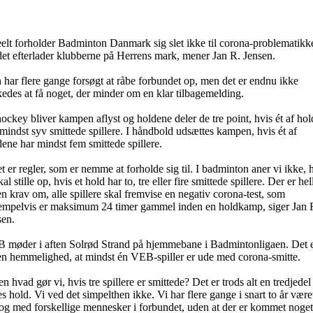
eelt forholder Badminton Danmark sig slet ikke til corona-problematikk
det efterlader klubberne på Herrens mark, mener Jan R. Jensen.
har flere gange forsøgt at råbe forbundet op, men det er endnu ikke
edes at få noget, der minder om en klar tilbagemelding.
hockey bliver kampen aflyst og holdene deler de tre point, hvis ét af ho
mindst syv smittede spillere. I håndbold udsættes kampen, hvis ét af
ene har mindst fem smittede spillere.
t er regler, som er nemme at forholde sig til. I badminton aner vi ikke, 
kal stille op, hvis et hold har to, tre eller fire smittede spillere. Der er hel
n krav om, alle spillere skal fremvise en negativ corona-test, som
empelvis er maksimum 24 timer gammel inden en holdkamp, siger Jan 
sen.
 møder i aften Solrød Strand på hjemmebane i Badmintonligaen. Det 
en hemmelighed, at mindst én VEB-spiller er ude med corona-smitte.
n hvad gør vi, hvis tre spillere er smittede? Det er trods alt en tredjedel
s hold. Vi ved det simpelthen ikke. Vi har flere gange i snart to år været
log med forskellige mennesker i forbundet, uden at der er kommet noge