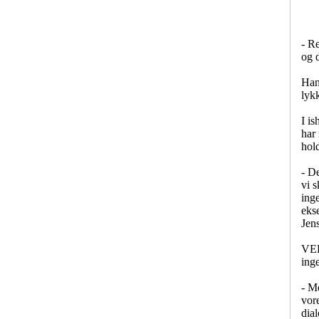
- R
og 
Han 
lykk
I is
har 
hold
- De
vi s
inge
eks
Jen
VEB
ing
- Me
vore
dia