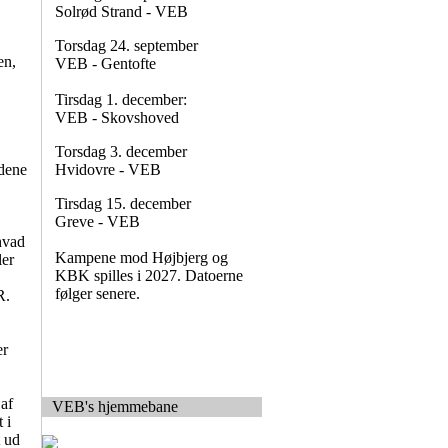
Solrød Strand - VEB
Torsdag 24. september
en,
VEB - Gentofte
Tirsdag 1. december:
VEB - Skovshoved
Torsdag 3. december
ldene
Hvidovre - VEB
Tirsdag 15. december
Greve - VEB
hvad
Kampene mod Højbjerg og
ler
KBK spilles i 2027. Datoerne
følger senere.
R.
er
 af
VEB's hjemmebane
 i
t ud