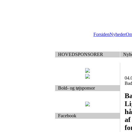
Forsiden
Nyheder
Om
HOVEDSPONSORER
Nyh
04.
Bad
Bold- og tøjsponsor
Ba
Li
hå
Facebook
af
fo