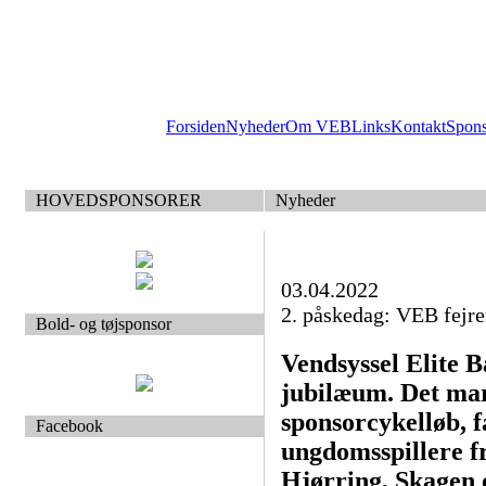
Forsiden
Nyheder
Om VEB
Links
Kontakt
Spon
HOVEDSPONSORER
Nyheder
03.04.2022
2. påskedag: VEB fejre
Bold- og tøjsponsor
Vendsyssel Elite 
jubilæum. Det ma
sponsorcykelløb, f
Facebook
ungdomsspillere f
Hjørring, Skagen 