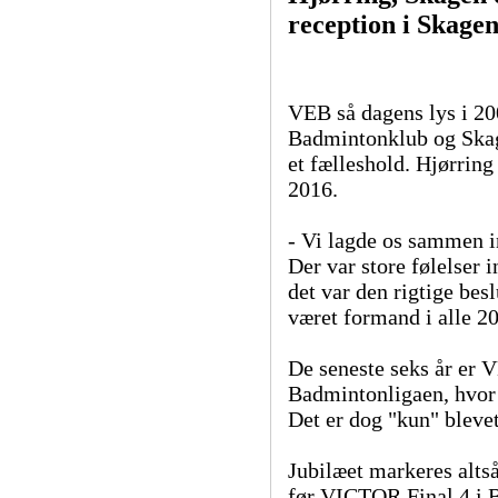
reception i Skagen
VEB så dagens lys i 20
Badmintonklub og Skag
et fælleshold. Hjørrin
2016.
- Vi lagde os sammen
Der var store følelser i
det var den rigtige bes
været formand i alle 20
De seneste seks år er VE
Badmintonligaen, hvor 
Det er dog "kun" blevet
Jubilæet markeres altså
før VICTOR Final 4 i 