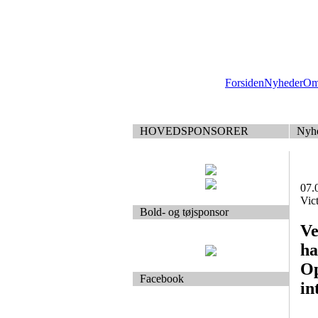
Forsiden
Nyheder
Om
HOVEDSPONSORER
Nyh
07.
Vict
Bold- og tøjsponsor
Ve
ha
Op
Facebook
in