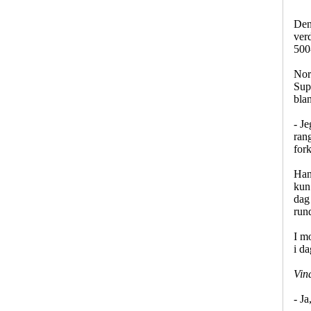
Den 
verd
500
Norm
Sup
bla
- Je
rang
fork
Han
kun 
dag
run
I m
i da
Vin
- Ja