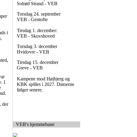
Solrød Strand - VEB
Torsdag 24. september
uper
VEB - Gentofte
Tirsdag 1. december:
ads i
VEB - Skovshoved
,
Torsdag 3. december
Hvidovre - VEB
sted,
Tirsdag 15. december
Greve - VEB
var
Kampene mod Højbjerg og
. I
KBK spilles i 2027. Datoerne
e
følger senere.
ud.
, der
VEB's hjemmebane