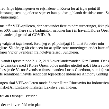
26-årige hjørringenser er rejst alene til Korea for at jagte point til
ensranglisten, og efter to sejre er han pludselig blandt de sidste otte i S
-turneringen.
alt får VEB-spilleren, der har vundet flere mindre turneringer, ikke pl
er 500, men flere store badminton-nationer har i år fravalgt Korea Open
ndt andet på grund af COVID-19.
g valgte at tage herud, fordi jeg er på pointjagt i år til at forbedre min
liste. Så når jeg får chancen for at spille store turneringer, er det bare af
larer Victor Svendsen fra hotelværelset i Suncheon.
 vandt i første runde 21/12, 21/15 over landsmanden Kim Bruun. Der 
to danskere med i Korea Open, og de mødtes utroligt nok i første runde
 besejrede Victor Svendsen franskmanden Lucas Claerbout, som i først
de sensationelt havde sendt den topseedede indoneser Anthony Ginting 
orgen skal VEB-spilleren møde Shesar Hiren Rhustavito fra Indonesien
g slog All England-finalisten Lakshya Sen, Indien.
der du i morgen, Victor?
, det er i hvert fald min plan.