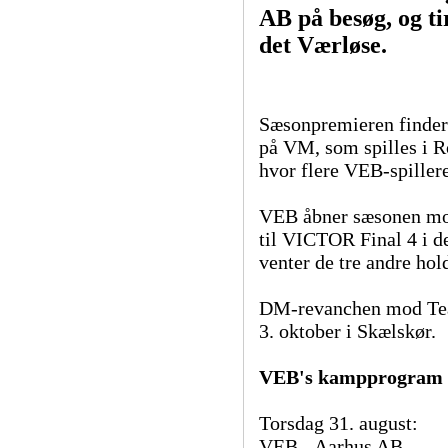
AB på besøg, og t
det Værløse.
Sæsonpremieren finder s
på VM, som spilles i R
hvor flere VEB-spillere
VEB åbner sæsonen mod 
til VICTOR Final 4 i d
venter de tre andre hold
DM-revanchen mod Team
3. oktober i Skælskør.
VEB's kampprogram i
Torsdag 31. august:
VEB - Aarhus AB