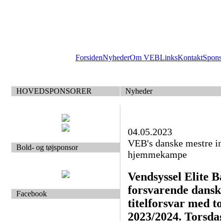
Forsiden
Nyheder
Om VEB
Links
Kontakt
Spon
HOVEDSPONSORER
Nyheder
04.05.2023
VEB's danske mestre i
Bold- og tøjsponsor
hjemmekampe
Vendsyssel Elite 
forsvarende dansk
Facebook
titelforsvar med 
2023/2024. Torsd