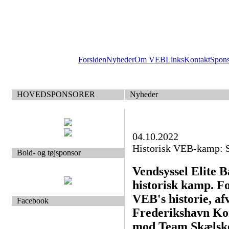
Forsiden
Nyheder
Om VEB
Links
Kontakt
Spon
HOVEDSPONSORER
Nyheder
04.10.2022
Historisk VEB-kamp: S
Bold- og tøjsponsor
Vendsyssel Elite B
historisk kamp. Fo
VEB's historie, af
Facebook
Frederikshavn Ko
mod Team Skælskør