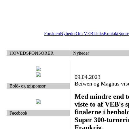
Forsiden
Nyheder
Om VEB
Links
Kontakt
Spon
HOVEDSPONSORER
Nyheder
09.04.2023
Beiwen og Magnus vis
Bold- og tøjsponsor
Med mindre end to
viste to af VEB's 
finalerne i henhol
Facebook
Super 300-turneri
Frankrig.