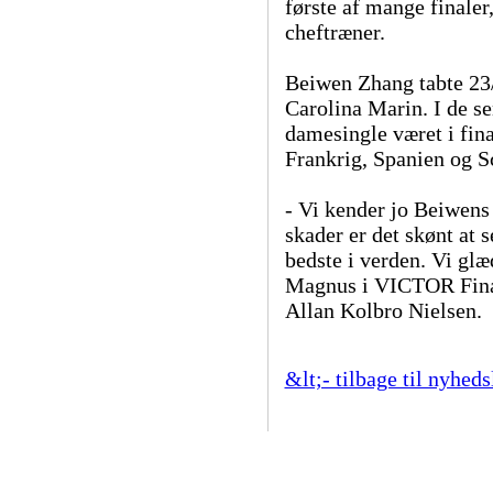
første af mange finaler
cheftræner.
Beiwen Zhang tabte 23/2
Carolina Marin. I de s
damesingle været i fina
Frankrig, Spanien og S
- Vi kender jo Beiwens 
skader er det skønt at 
bedste i verden. Vi glæ
Magnus i VICTOR Final 
Allan Kolbro Nielsen.
&lt;- tilbage til nyheds