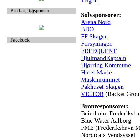
Trigon
Bold- og tøjsponsor
Sølvsponsorer:
Arena Nord
BDO
FF Skagen
Facebook
Forsyningen
FREEQUENT
HjulmandKaptain
Hjørring Kommune
Hotel Marie
Maskinrummet
Pakhuset Skagen
VICTOR
(Racket Grou
Bronzesponsorer:
Beierholm Frederiksha
Blue Water Aalborg
FME (Frederikshavn M
Nordicals Vendsyssel