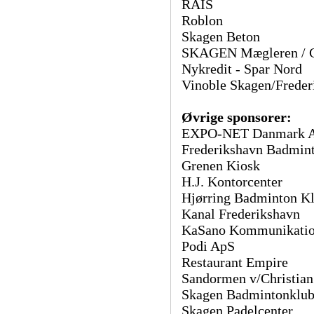
RAIS
Roblon
Skagen Beton
SKAGEN Mægleren / C
Nykredit - Spar Nord
Vinoble Skagen/Freder
Øvrige sponsorer:
EXPO-NET Danmark 
Frederikshavn Badmin
Grenen Kiosk
H.J. Kontorcenter
Hjørring Badminton K
Kanal Frederikshavn
KaSano Kommunikati
Podi ApS
Restaurant Empire
Sandormen v/Christian
Skagen Badmintonklu
Skagen Padelcenter