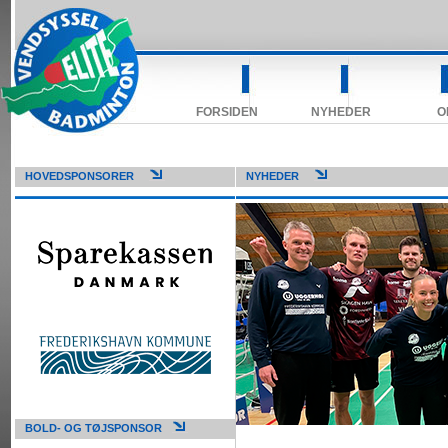
FORSIDEN
NYHEDER
O
HOVEDSPONSORER
NYHEDER
BOLD- OG TØJSPONSOR