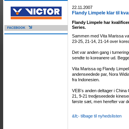
22.11.2007
Flandy Limpele klar til kv
Flandy Limpele har kvalificer
Series.
FACEBOOK
Sammen med Vita Marissa van
23-25, 21-14, 21-14 over kor
Det var anden gang i turnerin
sendte to koreanere ud. Begge 
Vita Marissa og Flandy Limpel
andenseedede par, Nora Widian
fra Indonesien.
VEB's anden deltager i China 
21, 9-21 tredjeseedede kineser
første sæt, men herefter var d
&lt;- tilbage til nyhedslisten