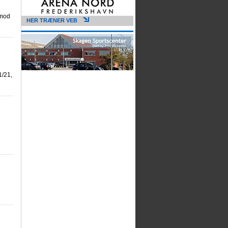
 mod
HER TRÆNER VEB
1/21,