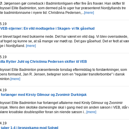
Ø. Jørgensen gør comeback i Badmintonligaen efter fire års fravær. Han skifter til
syssel Elite Badminton, som dermed på to uger har præsenteret Nordjyllands tre
ste badmintonnavne i nyere tid: Christinna Pedersen,...
[mere]
5.19
VEB-stjerner: En vild modtagelse i Skagen- vi fik gåsehud
 er blevet taget med bukserne nede. Det har været en vild dag. Vi blev overraskede, 
 af toget og kunne se, at så mange var mødt op. Det gav gåsehud. Det er fedt at væ
age i Nordjylland.
[mere]
5.19
lla Rytter Juhl og Christinna Pedersen skifter til VEB
syssel Elite Badminton præsenterede torsdag eftermiddag to forstærkninger, som
bens formand, Jan R. Jensen, betegner som en "regulær transferbombe" i dansk
inton.
[mere]
4.19
forlænger med Kirsty Gilmour og Zvonimir Durkinjak
syssel Elite Badminton har forlænget aftalerne med Kirsty Gilmour og Zvonimir
injak. Mens den skotske damesingle skal i gang med sin anden sæson i VEB, står
lære kroatiske doublespiller foran sin niende sæson i...
[mere]
4.19
taber 1-4 i bronzekamp mod Solrød