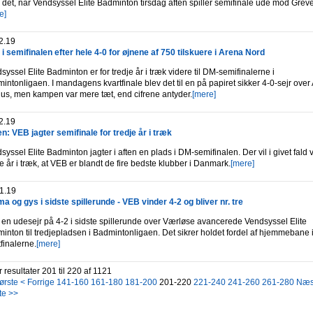
 det, når Vendsyssel Elite Badminton tirsdag aften spiller semifinale ude mod Greve
e]
2.19
i semifinalen efter hele 4-0 for øjnene af 750 tilskuere i Arena Nord
syssel Elite Badminton er for tredje år i træk videre til DM-semifinalerne i
intonligaen. I mandagens kvartfinale blev det til en på papiret sikker 4-0-sejr over
us, men kampen var mere tæt, end cifrene antyder.
[mere]
2.19
ten: VEB jagter semifinale for tredje år i træk
syssel Elite Badminton jagter i aften en plads i DM-semifinalen. Der vil i givet fald
je år i træk, at VEB er blandt de fire bedste klubber i Danmark.
[mere]
1.19
a og gys i sidste spillerunde - VEB vinder 4-2 og bliver nr. tre
en udesejr på 4-2 i sidste spillerunde over Værløse avancerede Vendsyssel Elite
inton til tredjepladsen i Badmintonligaen. Det sikrer holdet fordel af hjemmebane 
tfinalerne.
[mere]
r resultater 201 til 220 af 1121
ørste
< Forrige
141-160
161-180
181-200
201-220
221-240
241-260
261-280
Næs
te >>