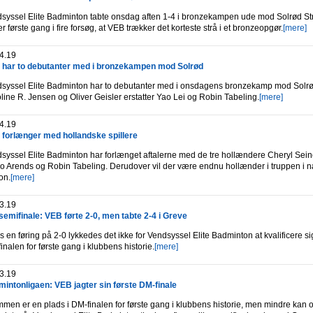
syssel Elite Badminton tabte onsdag aften 1-4 i bronzekampen ude mod Solrød St
er første gang i fire forsøg, at VEB trækker det korteste strå i et bronzeopgør.
[mere]
4.19
har to debutanter med i bronzekampen mod Solrød
syssel Elite Badminton har to debutanter med i onsdagens bronzekamp mod Solrø
line R. Jensen og Oliver Geisler erstatter Yao Lei og Robin Tabeling.
[mere]
4.19
forlænger med hollandske spillere
syssel Elite Badminton har forlænget aftalerne med de tre hollændere Cheryl Sein
o Arends og Robin Tabeling. Derudover vil der være endnu hollænder i truppen i 
on.
[mere]
3.19
emifinale: VEB førte 2-0, men tabte 2-4 i Greve
s en føring på 2-0 lykkedes det ikke for Vendsyssel Elite Badminton at kvalificere sig 
inalen for første gang i klubbens historie.
[mere]
3.19
intonligaen: VEB jagter sin første DM-finale
men er en plads i DM-finalen for første gang i klubbens historie, men mindre kan 