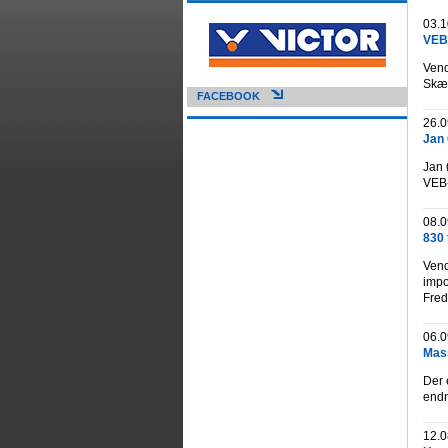
03.1
VEB 
Vend
Skæl
FACEBOOK
26.0
Jan 
Jan 
VEB-
08.0
830 
Vend
impo
Fred
06.0
Mass
Der 
endn
12.0