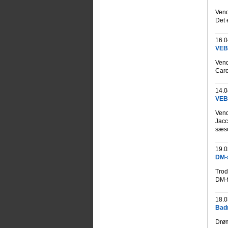
Vend
Det 
16.0
VEB 
Vend
Caro
14.0
VEB 
Vend
Jacc
sæs
19.0
DM-s
Trod
DM-f
18.0
Badm
Drøm