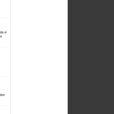
da vi
re
 den