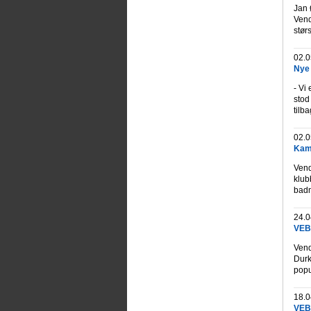
Jan 
Vend
stør
02.0
Nye 
- Vi
stod
tilb
02.0
Kami
Vend
klub
badm
24.0
VEB 
Vend
Durk
popu
18.0
VEB 