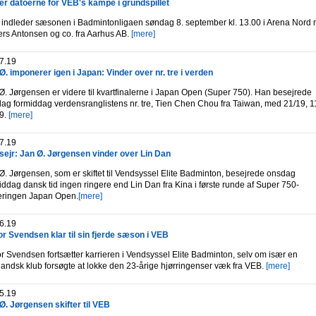
er datoerne for VEB's kampe i grundspillet
indleder sæsonen i Badmintonligaen søndag 8. september kl. 13.00 i Arena Nord
rs Antonsen og co. fra Aarhus AB.
[mere]
7.19
Ø. imponerer igen i Japan: Vinder over nr. tre i verden
Ø. Jørgensen er videre til kvartfinalerne i Japan Open (Super 750). Han besejrede
dag formiddag verdensranglistens nr. tre, Tien Chen Chou fra Taiwan, med 21/19, 1
9.
[mere]
7.19
 sejr: Jan Ø. Jørgensen vinder over Lin Dan
Ø. Jørgensen, som er skiftet til Vendsyssel Elite Badminton, besejrede onsdag
iddag dansk tid ingen ringere end Lin Dan fra Kina i første runde af Super 750-
eringen Japan Open.
[mere]
6.19
or Svendsen klar til sin fjerde sæson i VEB
or Svendsen fortsætter karrieren i Vendsyssel Elite Badminton, selv om især en
landsk klub forsøgte at lokke den 23-årige hjørringenser væk fra VEB.
[mere]
5.19
Ø. Jørgensen skifter til VEB