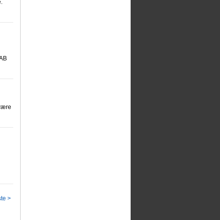
.
 AB
 være
i
te >