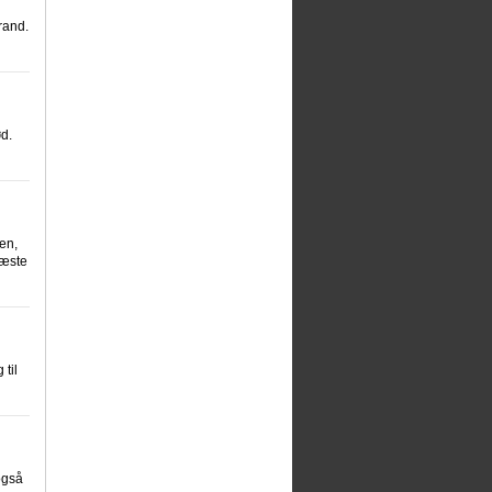
rand.
d.
en,
næste
til
også