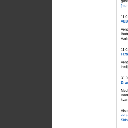
gøre
[mer
11.0
VEB 
Vend
Badm
Aarh
11.0
I af
Vend
tred
31.0
Dram
Med 
Badm
kvar
Vise
<< F
Sids