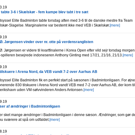
0.19
tabte 3-6 i Skælskør - fem kampe blev tabt i tre sæt
syssel Elite Badminton tabte torsdag aften med 3-6 til de danske mestre fra Team
skør-Slagelse. Marginalerne var bestemt ikke med VEB i Skælskør.
[mere]
9.19
Ø. Jørgensen vinder over nr. otte på verdensranglisten
Ø. Jørgensen er videre til kvartfinalerne i Korea Open efter vild sejr torsdag morgen
spilleren besejrede indoneseren Anthony Ginting med 17/21, 21/16, 21/13.
[mere]
9.19
tilskuere i Arena Nord, da VEB vandt 7-2 over Aarhus AB
syssel Elite Badminton fik en perfekt start på sæsonen i Badmintonligaen. For øjne
nerende 830 tilskuere i Arena Nord vandt VEB med 7-2 over Aarhus AB, der kom til
erikshavn uden VM-sølvvinderen Anders Antonsen.
[mere]
9.19
er af ændringer i Badmintonligaen
er sket mange ændringer i Badmintonligaen i denne sæson. Ændringer, som gør de
u sværere at spå om udfaldet.
[mere]
8.19