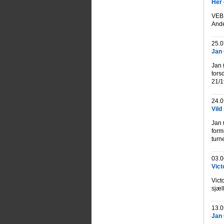
Her 
VEB 
Ande
25.0
Jan 
Jan 
tors
21/1
24.0
Vild
Jan 
form
turn
03.0
Vict
Vict
sjæl
13.0
Jan 