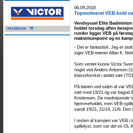
06.09.2018
Topmotiveret VEB-hold va
Vendsyssel Elite Badminton 
holdet torsdag aften besejr
FACEBOOK
runder ligger VEB på først
maksimumpoint og en kamps
- Det er fantastisk. Jeg er stol
siger VEB-træner Allan K. Nie
Som ventet kunne Victor Svend
noget ved Anders Antonsen (16).
klasseforskel i andet sæt (7/21
På banen ved siden af var VEB
sæt med 19/21 og var bagud 9
Kristensen. De medrejsende VE
hjemmeholdet, men VEB-spill
vandt 19/21, 21/14, 21/6. Den 
I resten af kampen var VEB i t
spillelyst, som var det en OL-f