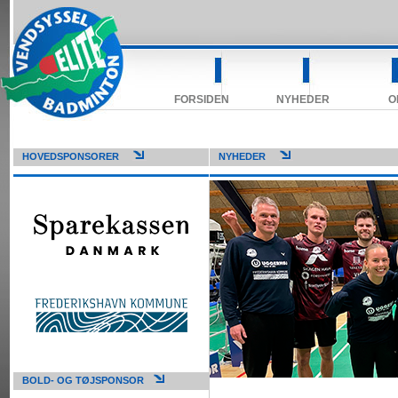
FORSIDEN
NYHEDER
O
HOVEDSPONSORER
NYHEDER
BOLD- OG TØJSPONSOR