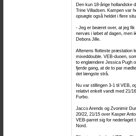
Den kun 18-årige hollandske d
Trine Villadsen. Kampen var hel
opsøgte også heldet i flere situ
- Jeg er beæret over, at jeg fi
nervøs i løbet af dagen, men i
Debora Jille.
Aftenens flotteste præstation 
mixeddouble. VEB-duoen, som 
to englændere Jessica Pugh o
fjerde gang, at de to par mødt
det længste strå.
Nu var stillingen 3-1 til VEB, 
relativt enkelt vandt med 21/
Furbo.
Jacco Arends og Zvonimir Durk
20/22, 21/15 over Kasper Ant
VEB-parret sig for nederlaget 
Nord.