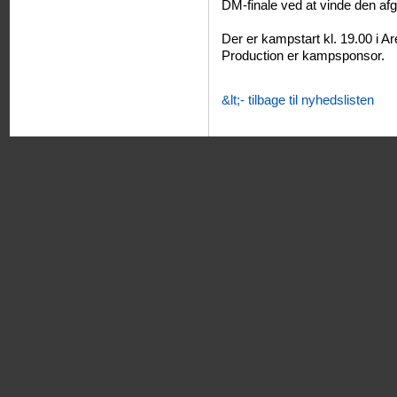
DM-finale ved at vinde den af
Der er kampstart kl. 19.00 i A
Production er kampsponsor.
&lt;- tilbage til nyhedslisten