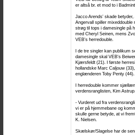
er altså br. et mod to i Badm
Jacco Arends' skade betyder, a
Angervall spiller mixeddouble
strøg til tops i damesingle på
med Cheryl Seinen, mens Zvon
VEB's herredouble.
I de tre singler kan publikum s
damesingle skal VEB's Beiwen
Kjærsfeldt (21). I første herr
hollandske Marc Caljouw (33)
englænderen Toby Penty (44).
I herredouble kommer sjællæn
verdensranglisten, Kim Astrup
- Vurderet ud fra verdensrang
vi er på hjemmebane og komme
skulle gerne betyde, at vi frem
K. Nielsen.
Skælskør/Slagelse har de se