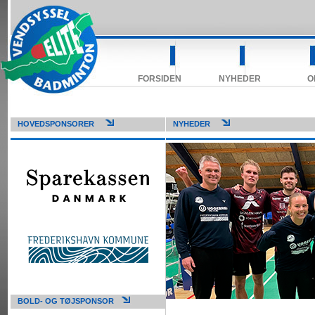
FORSIDEN
NYHEDER
O
HOVEDSPONSORER
NYHEDER
BOLD- OG TØJSPONSOR