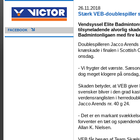
26.11.2018
Stærk VEB-doublespiller 
Vendsyssel Elite Badmintons
tilsyneladende alvorlig ska
FACEBOOK
Badmintonligaen med fire k
Doublespilleren Jacco Arends
knæskade i finalen i Scottish
onsdag.
- Vi frygter det værste. Sæson
dog meget klogere på onsdag, 
Skaden betyder, at VEB giver l
svensker bliver i den grad kast
verdensranglisten i herredoub
Jacco Arends nr. 40 g 24.
- Det er en markant svækkelse
forventer en tæt og spændende
Allan K. Nielsen.
VEB får besøg af Team Skælsk