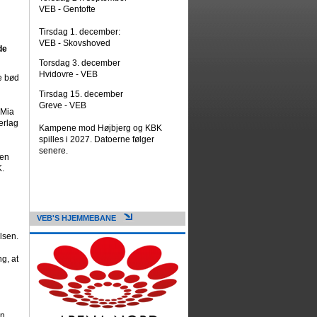
VEB - Gentofte
Tirsdag 1. december:
VEB - Skovshoved
de
Torsdag 3. december
Hvidovre - VEB
e bød
Tirsdag 15. december
Greve - VEB
 Mia
erlag
Kampene mod Højbjerg og KBK
spilles i 2027. Datoerne følger
senere.
gen
K.
VEB'S HJEMMEBANE
lsen.
g, at
n.