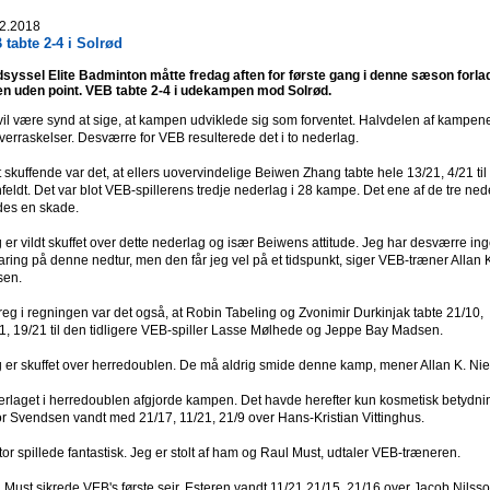
2.2018
tabte 2-4 i Solrød
syssel Elite Badminton måtte fredag aften for første gang i denne sæson forla
n uden point. VEB tabte 2-4 i udekampen mod Solrød.
vil være synd at sige, at kampen udviklede sig som forventet. Halvdelen af kampen
verraskelser. Desværre for VEB resulterede det i to nederlag.
 skuffende var det, at ellers uovervindelige Beiwen Zhang tabte hele 13/21, 4/21 til
hfeldt. Det var blot VEB-spillerens tredje nederlag i 28 kampe. Det ene af de tre ned
des en skade.
g er vildt skuffet over dette nederlag og især Beiwens attitude. Jeg har desværre in
laring på denne nedtur, men den får jeg vel på et tidspunkt, siger VEB-træner Allan 
sen.
treg i regningen var det også, at Robin Tabeling og Zvonimir Durkinjak tabte 21/10,
1, 19/21 til den tidligere VEB-spiller Lasse Mølhede og Jeppe Bay Madsen.
g er skuffet over herredoublen. De må aldrig smide denne kamp, mener Allan K. Nie
rlaget i herredoublen afgjorde kampen. Det havde herefter kun kosmetisk betydnin
or Svendsen vandt med 21/17, 11/21, 21/9 over Hans-Kristian Vittinghus.
ctor spillede fantastisk. Jeg er stolt af ham og Raul Must, udtaler VEB-træneren.
 Must sikrede VEB's første sejr. Esteren vandt 11/21,21/15, 21/16 over Jacob Nilsso