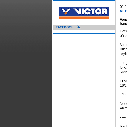
01.1
VEB 
Vend
bane
FACEBOOK
Det 
på o
Mest
Blic
skyl
- Je
fork
Niel
Et s
16/2
- Je
Nede
Vict
- Vi
Raul