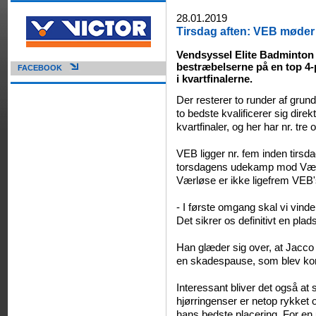
28.01.2019
Tirsdag aften: VEB møder
Vendsyssel Elite Badminton j
bestræbelserne på en top 4-
FACEBOOK
i kvartfinalerne.
Der resterer to runder af grunds
to bedste kvalificerer sig direk
kvartfinaler, og her har nr. tr
VEB ligger nr. fem inden tir
torsdagens udekamp mod Værl
Værløse er ikke ligefrem VEB
- I første omgang skal vi vin
Det sikrer os definitivt en plad
Han glæder sig over, at Jacco 
en skadespause, som blev kort
Interessant bliver det også at
hjørringenser er netop rykket 
hans bedste placering. For en 