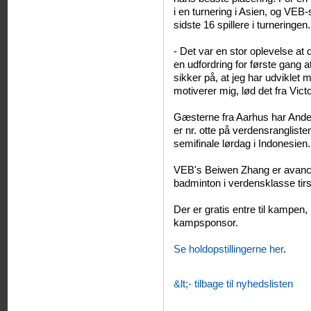
i en turnering i Asien, og VE
sidste 16 spillere i turneringen.
- Det var en stor oplevelse at
en udfordring for første gang a
sikker på, at jeg har udviklet 
motiverer mig, lød det fra Vic
Gæsterne fra Aarhus har And
er nr. otte på verdensranglis
semifinale lørdag i Indonesien.
VEB's Beiwen Zhang er avancere
badminton i verdensklasse tir
Der er gratis entre til kampe
kampsponsor.
Se holdopstillingerne her
.
&lt;- tilbage til nyhedslisten