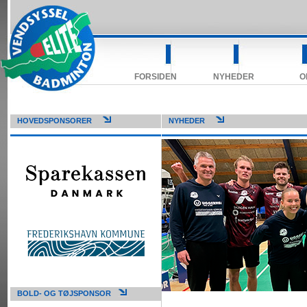
FORSIDEN
NYHEDER
O
HOVEDSPONSORER
NYHEDER
BOLD- OG TØJSPONSOR