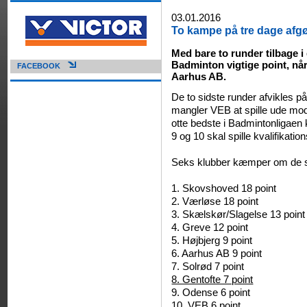
03.01.2016
To kampe på tre dage afgø
Med bare to runder tilbage i
Badminton vigtige point, når
FACEBOOK
Aarhus AB.
De to sidste runder afvikles p
mangler VEB at spille ude mo
otte bedste i Badmintonligaen k
9 og 10 skal spille kvalifikati
Seks klubber kæmper om de sids
1. Skovshoved 18 point
2. Værløse 18 point
3. Skælskør/Slagelse 13 point
4. Greve 12 point
5. Højbjerg 9 point
6. Aarhus AB 9 point
7. Solrød 7 point
8. Gentofte 7 point
9. Odense 6 point
10. VEB 6 point