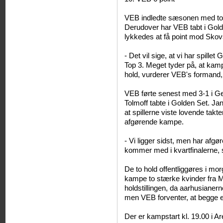
VEB indledte sæsonen med to 
Derudover har VEB tabt i Gold
lykkedes at få point mod Sko
- Det vil sige, at vi har spille
Top 3. Meget tyder på, at kamp
hold, vurderer VEB's formand
VEB førte senest med 3-1 i Ge
Tolmoff tabte i Golden Set. Ja
at spillerne viste lovende takt
afgørende kampe.
- Vi ligger sidst, men har afgør
kommer med i kvartfinalerne, 
De to hold offentliggøres i m
kampe to stærke kvinder fra M
holdstillingen, da aarhusianern
men VEB forventer, at begge e
Der er kampstart kl. 19.00 i Ar