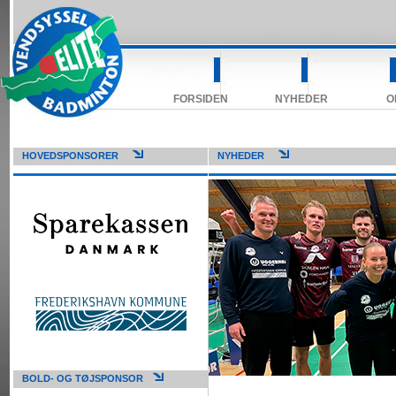
FORSIDEN
NYHEDER
O
HOVEDSPONSORER
NYHEDER
BOLD- OG TØJSPONSOR